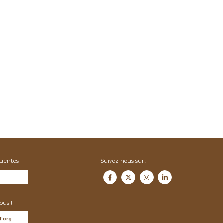
quentes
Suivez-nous sur :
ous !
f.org