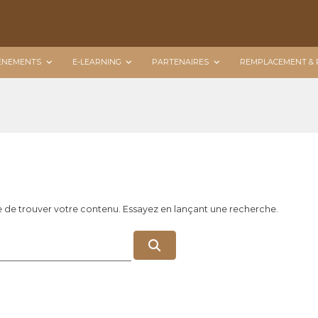
ÉNEMENTS
E-LEARNING
PARTENAIRES
REMPLACEMENT & 
e de trouver votre contenu. Essayez en lançant une recherche.
R
e
c
h
e
r
c