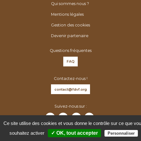
é
h
Qui sommes nous ?
n
e
Mentions légales
é
r
r
Gestion des cookies
:
o
Devenir partenaire
l
o
Questions fréquentes
g
FAQ
u
e
Contactez-nous !
s
d
contact@fdvf.org
e
F
Suivez-nous sur :
r
a
Ce site utilise des cookies et vous donne le contrôle sur ce que vo
n
souhaitez activer
✓ OK, tout accepter
Personnaliser
c