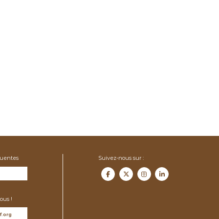
quentes
Suivez-nous sur :
ous !
f.org