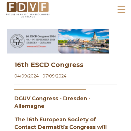
A
l
F
l
F
D
u
e
V
t
r
F
u
a
r
u
s
c
16th ESCD Congress
D
o
e
04/09/2024 - 07/09/2024
n
r
m
t
a
e
DGUV Congress - Dresden -
t
n
Allemagne
o
u
-
The 16th European Society of
V
Contact Dermatitis Congress will