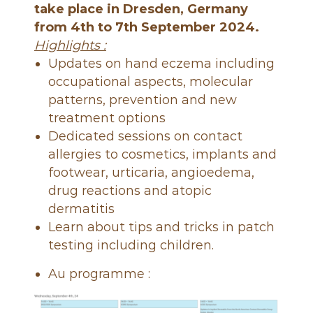
é
take place in Dresden, Germany
n
from 4th to 7th September 2024.
é
Highlights :
r
Updates on hand eczema including
o
occupational aspects, molecular
l
patterns, prevention and new
o
treatment options
g
Dedicated sessions on contact
u
allergies to cosmetics, implants and
e
footwear, urticaria, angioedema,
s
drug reactions and atopic
d
dermatitis
e
Learn about tips and tricks in patch
F
testing including children.
r
a
Au programme :
n
c