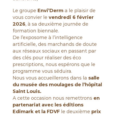
é
n
Le groupe
Envi’Derm
a le plaisir de
é
vous convier le
vendredi 6 février
r
2026
, à sa deuxième journée de
o
formation biennale.
l
De l’exposome à l’intelligence
o
artificielle, des marchands de doute
g
aux réseaux sociaux en passant par
u
des clés pour réaliser des éco
e
prescriptions, nous espérons que le
s
programme vous séduira.
d
Nous vous accueillerons dans la
salle
e
du musée des moulages de l’hôpital
F
Saint Louis
.
r
a
A cette occasion nous remettrons
en
n
partenariat avec les éditions
c
Edimark
et la FDVF
le deuxième
prix