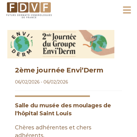
A
l
F
l
F
D
u
e
V
t
r
F
u
a
r
u
s
c
D
2ème journée Envi’Derm
o
e
06/02/2026 - 06/02/2026
n
r
m
t
a
e
Salle du musée des moulages de
t
n
l'hôpital Saint Louis
o
u
-
Chères adhérentes et chers
V
adhérents,