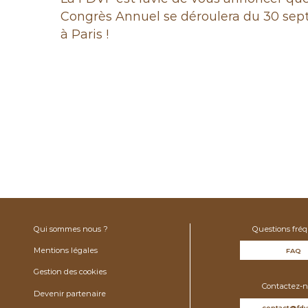
Congrès
Annuel se déroulera du 30 sep
à Paris !
Qui sommes nous ?
Questions fré
Mentions légales
FAQ
Gestion des cookies
Contactez-n
Devenir partenaire
contact@fdv