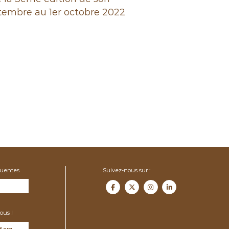
tembre au 1er octobre 2022
quentes
Suivez-nous sur :
ous !
f.org