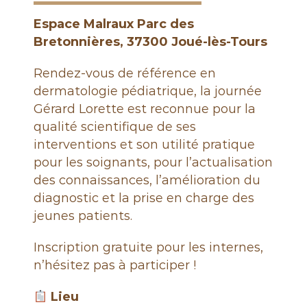
é
n
Espace Malraux Parc des
é
Bretonnières, 37300 Joué-lès-Tours
r
o
Rendez-vous de référence en
l
dermatologie pédiatrique, la journée
o
Gérard Lorette est reconnue pour la
g
qualité scientifique de ses
u
interventions et son utilité pratique
e
pour les soignants, pour l’actualisation
s
des connaissances, l’amélioration du
d
diagnostic et la prise en charge des
e
jeunes patients.
F
r
Inscription gratuite pour les internes,
a
n’hésitez pas à participer !
n
c
Lieu