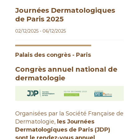
é
n
Journées Dermatologiques
é
de Paris 2025
r
02/12/2025 - 06/12/2025
o
l
o
Palais des congrès - Paris
g
u
Congrès annuel national de
e
dermatologie
s
d
e
F
r
Organisées par la Société Française de
a
Dermatologie,
les Journées
n
Dermatologiques de Paris (JDP)
c
sont le rendez-vous annuel