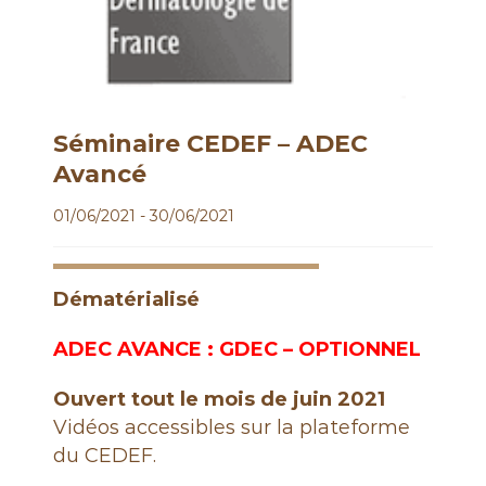
é
n
é
r
o
l
Séminaire CEDEF – ADEC
o
Avancé
g
01/06/2021 - 30/06/2021
u
e
s
Dématérialisé
d
e
ADEC AVANCE : GDEC – OPTIONNEL
F
r
Ouvert tout le mois de juin 2021
a
Vidéos accessibles sur la plateforme
n
du CEDEF.
c