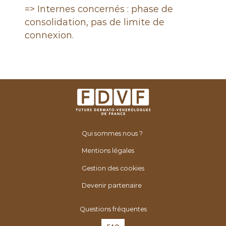
e
=> Internes concernés : phase de
consolidation, pas de limite de
connexion.
Qui sommes nous ?
Mentions légales
Gestion des cookies
Devenir partenaire
Questions fréquentes