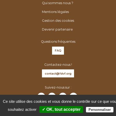
é
Qui sommes nous ?
n
Mentions légales
é
r
Gestion des cookies
o
Devenir partenaire
l
o
Questions fréquentes
g
FAQ
u
e
Contactez-nous !
s
d
contact@fdvf.org
e
F
Suivez-nous sur :
r
a
Ce site utilise des cookies et vous donne le contrôle sur ce que vo
n
souhaitez activer
✓ OK, tout accepter
Personnaliser
c