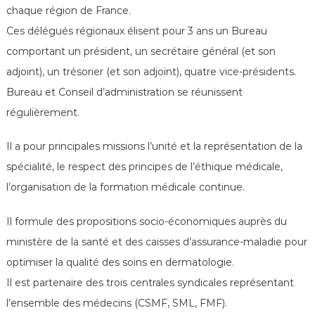
é
chaque région de France.
n
Ces délégués régionaux élisent pour 3 ans un Bureau
é
comportant un président, un secrétaire général (et son
r
o
adjoint), un trésorier (et son adjoint), quatre vice-présidents.
l
Bureau et Conseil d’administration se réunissent
o
régulièrement.
g
u
Il a pour principales missions l’unité et la représentation de la
e
spécialité, le respect des principes de l’éthique médicale,
s
l’organisation de la formation médicale continue.
d
e
Il formule des propositions socio-économiques auprès du
F
ministère de la santé et des caisses d’assurance-maladie pour
r
optimiser la qualité des soins en dermatologie.
a
n
Il est partenaire des trois centrales syndicales représentant
c
l’ensemble des médecins (CSMF, SML, FMF).