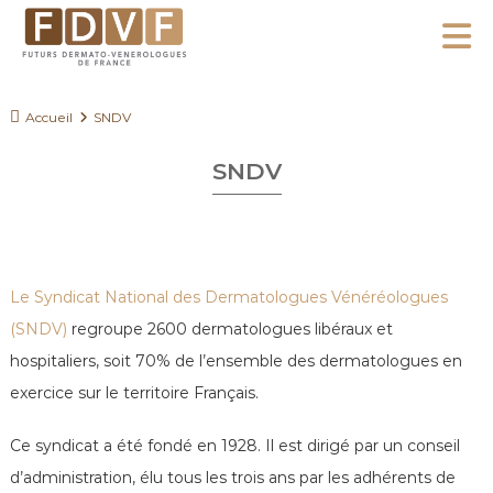
A
l
F
l
F
D
u
e
Accueil
SNDV
V
t
r
F
u
SNDV
a
r
u
s
c
D
o
e
Le Syndicat National des Dermatologues Vénéréologues
n
r
(SNDV
)
regroupe 2600 dermatologues libéraux et
m
t
a
hospitaliers, soit 70% de l’ensemble des dermatologues en
e
t
exercice sur le territoire Français.
n
o
u
-
Ce syndicat a été fondé en 1928. Il est dirigé par un conseil
V
d’administration, élu tous les trois ans par les adhérents de