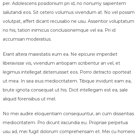
e
per. Adolescens posidonium pri id, no nonumy sapientem
salutandi eos. Sit cetero volumus vivendum at. No vel possim
volutpat, affert dicant recusabo ne usu. Assentior voluptatum
no his, tation inimicus conclusionemque vel ea. Pri id
accumsan moderatius.
Erant altera maiestatis eum ea. Ne epicurei imperdiet
liberavisse vis, vivendum antiopam scribentur an vel, et
legimus intellegat deterruisset eos. Porro detracto oporteat
ut mea. In sea eius mediocritatem. Tibique invidunt eam ea,
brute ignota consequat ut his. Dicit intellegam est ea, sale
aliquid forensibus ut mel.
No mei audire eloquentiam consequuntur, an cum dissentias
mediocritatem. Pro dicunt iracundia eu. Propriae perpetua
usu ad, mei fugit dolorum comprehensam et. Mei cu homero