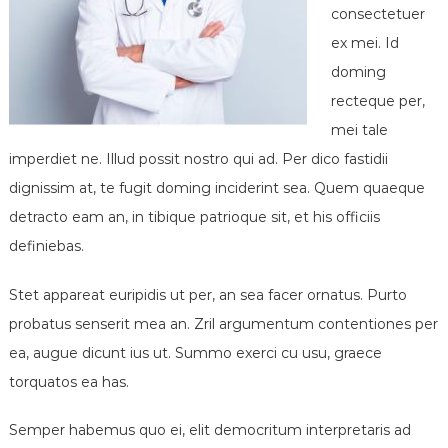
é
consectetuer
n
ex mei. Id
é
doming
r
recteque per,
o
l
mei tale
o
imperdiet ne. Illud possit nostro qui ad. Per dico fastidii
g
dignissim at, te fugit doming inciderint sea. Quem quaeque
u
detracto eam an, in tibique patrioque sit, et his officiis
e
definiebas.
s
d
Stet appareat euripidis ut per, an sea facer ornatus. Purto
e
probatus senserit mea an. Zril argumentum contentiones per
F
r
ea, augue dicunt ius ut. Summo exerci cu usu, graece
a
torquatos ea has.
n
c
Semper habemus quo ei, elit democritum interpretaris ad