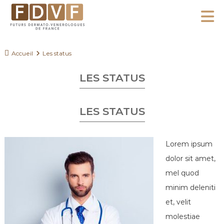
A
l
F
l
F
D
u
e
Accueil
Les status
V
t
r
F
u
LES STATUS
a
r
u
s
c
LES STATUS
D
o
e
n
r
Lorem ipsum
m
t
dolor sit amet,
a
e
mel quod
t
n
o
minim deleniti
u
-
et, velit
V
molestiae