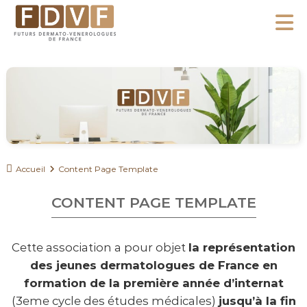
A
l
F
l
F
D
u
e
V
t
r
F
u
a
r
u
s
c
D
o
Accueil
Content Page Template
e
n
r
CONTENT PAGE TEMPLATE
m
t
a
e
t
Cette association a pour objet
la représentation
n
o
des jeunes dermatologues de France en
u
-
formation de la première année d’internat
V
(3eme cycle des études médicales)
jusqu’à la fin