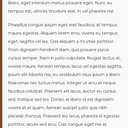
e
libero, eget interdum metus posuere eget. Nunc eu
tempus est, ultrices tincidunt erat. In vel pharetra nisl.
Phasellus congue ipsum eget erat faucibus, at tempus
mauris egestas. Aliquam lorem eros, viverra eu tempus
eget, sagittis vel leo. Cras aliquam a mi vitae porttitor.
Proin dignissim hendrerit diam, quis posuere purus
cursus semper. Nam in justo vulputate, feugiat lectus at,
viverra mauris. Aenean tempus, lacus vel egestas sagittis,
ipsum elit lobortis nisi, eu vestibulum risus ipsum a libero.
Maecenas nec luctus metus. Integer ut arcu at neque
faucibus volutpat. Praesent elit lacus, auctor eu cursus
sed, tristique sed leo. Donec at libero id est dignissim
viverra at at quam. Aenean suscipit justo quis nibh
placerat rhoncus. Praesent leo lacus, pharetra id egestas
porttitor, iaculis sed arcu. Cras congue eget nisi at