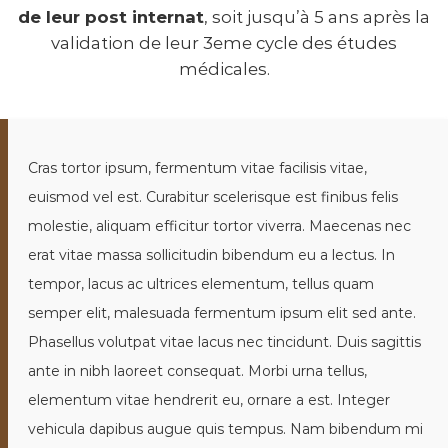
é
de leur post internat
, soit jusqu’à 5 ans après la
n
validation de leur 3eme cycle des études
é
médicales.
r
o
l
o
Cras tortor ipsum, fermentum vitae facilisis vitae,
g
euismod vel est. Curabitur scelerisque est finibus felis
u
molestie, aliquam efficitur tortor viverra. Maecenas nec
e
s
erat vitae massa sollicitudin bibendum eu a lectus. In
d
tempor, lacus ac ultrices elementum, tellus quam
e
semper elit, malesuada fermentum ipsum elit sed ante.
F
Phasellus volutpat vitae lacus nec tincidunt. Duis sagittis
r
ante in nibh laoreet consequat. Morbi urna tellus,
a
elementum vitae hendrerit eu, ornare a est. Integer
n
c
vehicula dapibus augue quis tempus. Nam bibendum mi