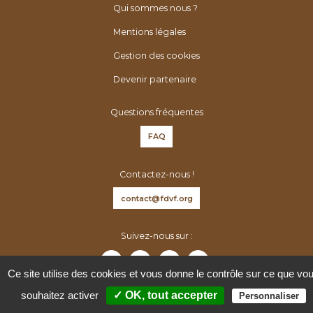
é
Qui sommes nous ?
n
Mentions légales
é
r
Gestion des cookies
o
Devenir partenaire
l
o
Questions fréquentes
g
FAQ
u
e
Contactez-nous !
s
d
contact@fdvf.org
e
F
Suivez-nous sur :
r
a
Ce site utilise des cookies et vous donne le contrôle sur ce que vo
n
souhaitez activer
✓ OK, tout accepter
Personnaliser
c