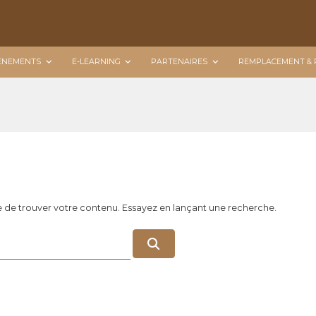
ÉNEMENTS
E-LEARNING
PARTENAIRES
REMPLACEMENT & 
e de trouver votre contenu. Essayez en lançant une recherche.
R
e
c
h
e
r
c