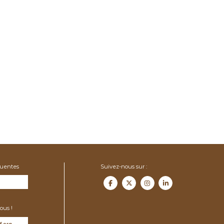
quentes
Suivez-nous sur :
ous !
f.org