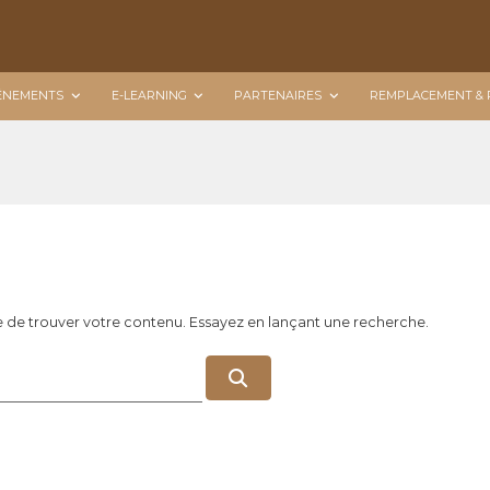
ÉNEMENTS
E-LEARNING
PARTENAIRES
REMPLACEMENT & 
e de trouver votre contenu. Essayez en lançant une recherche.
R
e
c
h
e
r
c