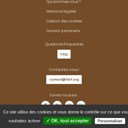
é
h
Qui sommes nous ?
n
e
Mentions légales
é
r
Gestion des cookies
r
:
o
Devenir partenaire
l
o
Questions fréquentes
g
FAQ
u
e
Contactez-nous !
s
d
contact@fdvf.org
e
F
Suivez-nous sur :
r
a
Ce site utilise des cookies et vous donne le contrôle sur ce que vo
n
souhaitez activer
✓ OK, tout accepter
Personnaliser
c