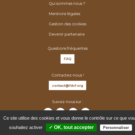
é
h
Qui sommes nous ?
n
e
Mentions légales
é
r
r
Gestion des cookies
:
o
Devenir partenaire
l
o
Questions fréquentes
g
FAQ
u
e
Contactez-nous !
s
d
contact@fdvf.org
e
F
Suivez-nous sur :
r
a
Ce site utilise des cookies et vous donne le contrôle sur ce que vo
n
souhaitez activer
✓ OK, tout accepter
Personnaliser
c