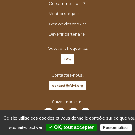
é
h
Qui sommes nous ?
n
e
Mentions légales
é
r
r
Gestion des cookies
:
o
Devenir partenaire
l
o
Questions fréquentes
g
FAQ
u
e
Contactez-nous !
s
d
contact@fdvf.org
e
F
Suivez-nous sur :
r
a
Ce site utilise des cookies et vous donne le contrôle sur ce que vo
n
souhaitez activer
✓ OK, tout accepter
Personnaliser
c