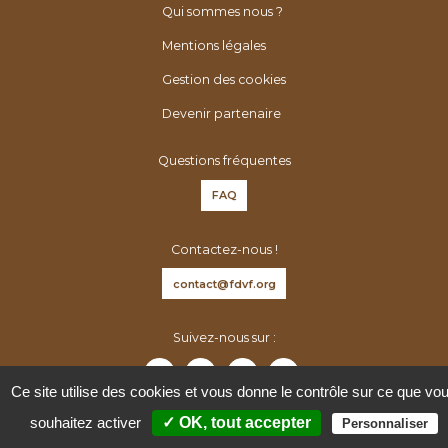
é
h
Qui sommes nous ?
n
e
Mentions légales
é
r
r
Gestion des cookies
:
o
Devenir partenaire
l
o
Questions fréquentes
g
FAQ
u
e
Contactez-nous !
s
d
contact@fdvf.org
e
F
Suivez-nous sur :
r
a
Ce site utilise des cookies et vous donne le contrôle sur ce que vo
n
souhaitez activer
✓ OK, tout accepter
Personnaliser
c