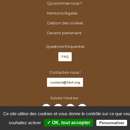
é
h
Qui sommes nous ?
n
e
Mentions légales
é
r
r
Gestion des cookies
:
o
Devenir partenaire
l
o
Questions fréquentes
g
FAQ
u
e
Contactez-nous !
s
d
contact@fdvf.org
e
F
Suivez-nous sur :
r
a
Ce site utilise des cookies et vous donne le contrôle sur ce que vo
n
souhaitez activer
✓ OK, tout accepter
Personnaliser
c