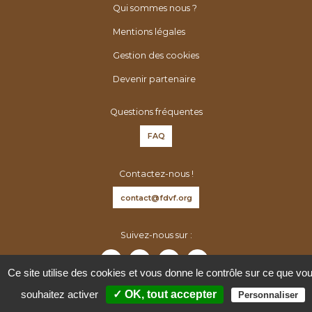
é
h
Qui sommes nous ?
n
e
Mentions légales
é
r
r
Gestion des cookies
:
o
Devenir partenaire
l
o
Questions fréquentes
g
FAQ
u
e
Contactez-nous !
s
d
contact@fdvf.org
e
F
Suivez-nous sur :
r
a
Ce site utilise des cookies et vous donne le contrôle sur ce que vo
n
souhaitez activer
✓ OK, tout accepter
Personnaliser
c