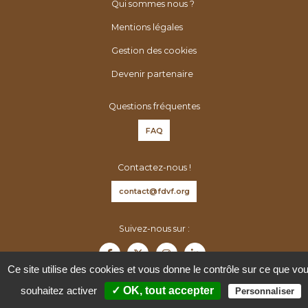
é
h
Qui sommes nous ?
n
e
Mentions légales
é
r
Gestion des cookies
r
:
o
Devenir partenaire
l
o
Questions fréquentes
g
FAQ
u
e
Contactez-nous !
s
d
contact@fdvf.org
e
F
Suivez-nous sur :
r
a
Ce site utilise des cookies et vous donne le contrôle sur ce que vo
n
souhaitez activer
✓ OK, tout accepter
Personnaliser
c