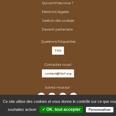
é
h
Qui sommes nous ?
n
e
Mentions légales
é
r
r
Gestion des cookies
:
o
Devenir partenaire
l
o
Questions fréquentes
g
FAQ
u
e
Contactez-nous !
s
d
contact@fdvf.org
e
F
Suivez-nous sur :
r
a
Ce site utilise des cookies et vous donne le contrôle sur ce que vo
n
souhaitez activer
✓ OK, tout accepter
Personnaliser
c