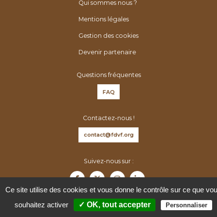
é
h
Qui sommes nous ?
n
e
Mentions légales
é
r
Gestion des cookies
r
:
o
Devenir partenaire
l
o
Questions fréquentes
g
FAQ
u
e
Contactez-nous !
s
d
contact@fdvf.org
e
F
Suivez-nous sur :
r
a
Ce site utilise des cookies et vous donne le contrôle sur ce que vo
n
souhaitez activer
✓ OK, tout accepter
Personnaliser
c