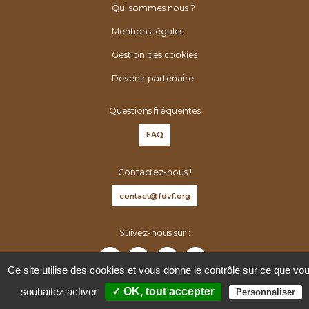
é
h
Qui sommes nous ?
n
e
Mentions légales
é
r
r
Gestion des cookies
:
o
Devenir partenaire
l
o
Questions fréquentes
g
FAQ
u
e
Contactez-nous !
s
d
contact@fdvf.org
e
F
Suivez-nous sur :
r
a
Ce site utilise des cookies et vous donne le contrôle sur ce que vo
n
souhaitez activer
✓ OK, tout accepter
Personnaliser
c