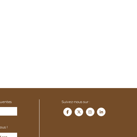
quentes
Suivez-nous sur :
ous !
f.org