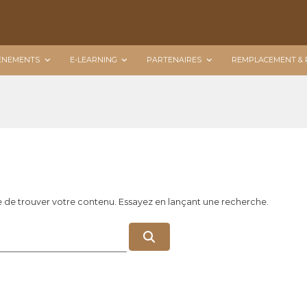
ÉNEMENTS
E-LEARNING
PARTENAIRES
REMPLACEMENT & 
e de trouver votre contenu. Essayez en lançant une recherche.
R
e
c
h
e
r
c