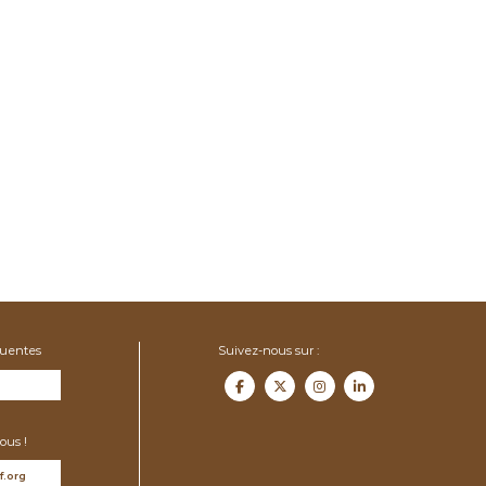
quentes
Suivez-nous sur :
ous !
f.org