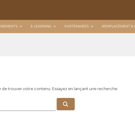
ÉNEMENTS
E-LEARNING
PARTENAIRES
REMPLACEMENT & 
e de trouver votre contenu. Essayez en lançant une recherche.
R
e
c
h
e
r
c