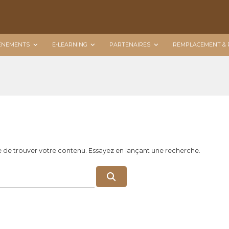
ÉNEMENTS
E-LEARNING
PARTENAIRES
REMPLACEMENT & 
e de trouver votre contenu. Essayez en lançant une recherche.
R
e
c
h
e
r
c