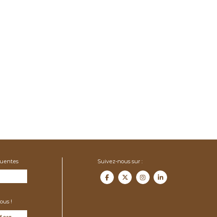
quentes
Suivez-nous sur :
ous !
f.org