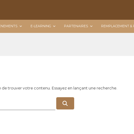
ÉNEMENTS
E-LEARNING
PARTENAIRES
REMPLACEMENT & 
e de trouver votre contenu. Essayez en lançant une recherche.
R
e
c
h
e
r
c