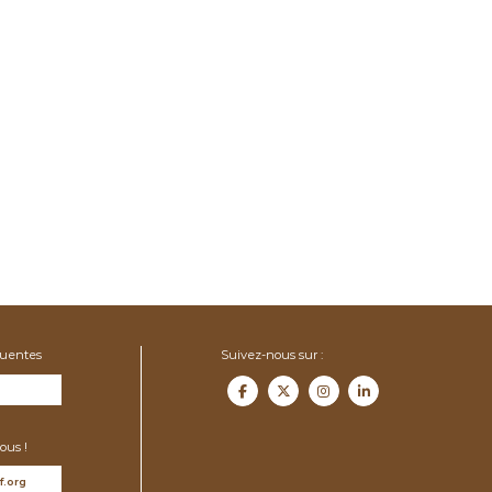
quentes
Suivez-nous sur :
ous !
f.org