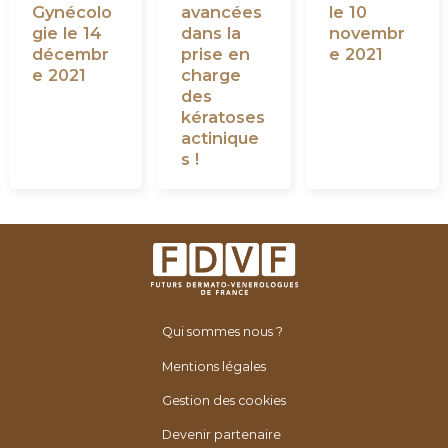
Gynécolo
avancées
le 10
gie le 14
dans la
novembr
décembr
prise en
e 2021
e 2021
charge
des
kératoses
actinique
s !
Qui sommes nous ?
Mentions légales
Gestion des cookies
Devenir partenaire