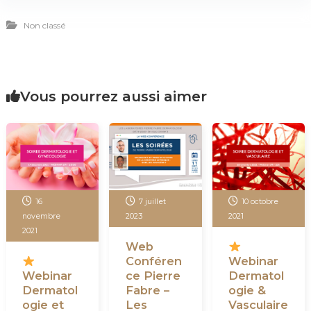
Non classé
Vous pourrez aussi aimer
16
7 juillet
10 octobre
novembre
2023
2021
2021
Web
Conféren
Webinar
Webinar
ce Pierre
Dermatol
Dermatol
Fabre –
ogie &
ogie et
Les
Vasculaire