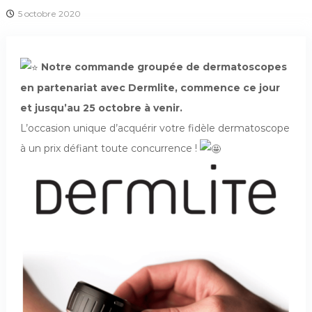
é
5 octobre 2020
n
é
r
Notre commande groupée de dermatoscopes
o
en partenariat avec Dermlite, commence ce jour
l
o
et jusqu’au 25 octobre à venir.
g
L’occasion unique d’acquérir votre fidèle dermatoscope
u
à un prix défiant toute concurrence !
e
s
d
e
F
r
a
n
c