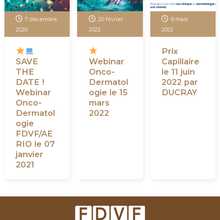
7 décembre
20 février
9 mars
2020
2022
2022
Prix
SAVE
Webinar
Capillaire
THE
Onco-
le 11 juin
DATE !
Dermatol
2022 par
Webinar
ogie le 15
DUCRAY
Onco-
mars
Dermatol
2022
ogie
FDVF/AE
RIO le 07
janvier
2021