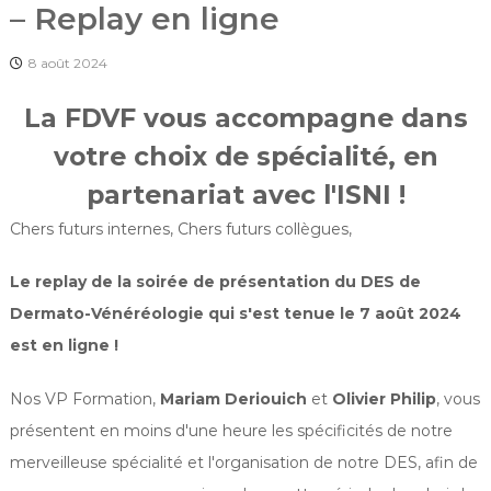
é
– Replay en ligne
n
é
8 août 2024
r
o
La FDVF vous accompagne dans
l
votre choix de spécialité, en
o
partenariat avec l'ISNI !
g
u
Chers futurs internes, Chers futurs collègues,
e
s
Le replay de la soirée de présentation du DES de
d
Dermato-Vénéréologie qui s'est tenue le 7 août 2024
e
est en ligne
!
F
r
Nos VP Formation,
Mariam Deriouich
et
Olivier Philip
, vous
a
présentent en moins d'une heure les spécificités de notre
n
merveilleuse spécialité et l'organisation de notre DES, afin de
c