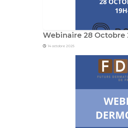
é
n
é
r
Webinaire 28 Octobre 
o
l
14 octobre 2025
o
g
u
e
s
d
e
F
r
a
n