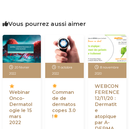
Vous pourrez aussi aimer
20 février
11 octobre
8 novembre
2022
2022
2020
WEBCON
Webinar
Comman
FERENCE
Onco-
de de
12/11/20 :
Dermatol
dermatos
Dermatit
ogie le 15
copes 3.0
e
mars
!
atopique
2022
par A-
DERMA