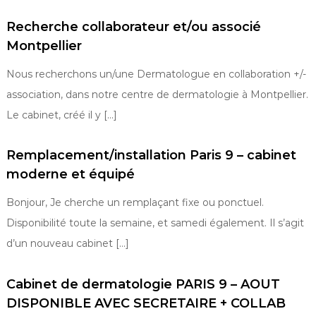
é
n
Recherche collaborateur et/ou associé
é
Montpellier
r
o
Nous recherchons un/une Dermatologue en collaboration +/-
l
association, dans notre centre de dermatologie à Montpellier.
o
Le cabinet, créé il y […]
g
u
Remplacement/installation Paris 9 – cabinet
e
moderne et équipé
s
d
Bonjour, Je cherche un remplaçant fixe ou ponctuel.
e
Disponibilité toute la semaine, et samedi également. Il s’agit
F
d’un nouveau cabinet […]
r
a
Cabinet de dermatologie PARIS 9 – AOUT
n
c
DISPONIBLE AVEC SECRETAIRE + COLLAB