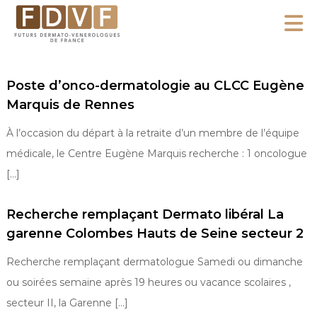
A
l
F
l
F
D
u
e
Poste d’onco-dermatologie au CLCC Eugène
V
t
r
F
Marquis de Rennes
u
a
r
u
À l’occasion du départ à la retraite d’un membre de l’équipe
s
c
médicale, le Centre Eugène Marquis recherche : 1 oncologue
D
o
[…]
e
n
r
m
Recherche remplaçant Dermato libéral La
t
a
garenne Colombes Hauts de Seine secteur 2
e
t
n
Recherche remplaçant dermatologue Samedi ou dimanche
o
u
ou soirées semaine après 19 heures ou vacance scolaires ,
-
V
secteur II, la Garenne […]